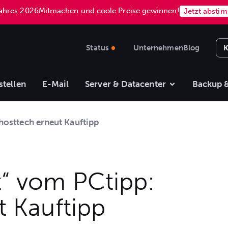
Jahres 2026
Mitmachen und coole Preise gewinnen!
Jetzt absti
Status
Unternehmen
Blog
K
stellen
E-Mail
Server & Datacenter
Backup &
hosttech erneut Kauftipp
“ vom PCtipp:
t Kauftipp