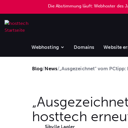
Die Abstimmung läuft: Webhoster des 
Webhosting
Domains
Website er
Blog
/
News
/
„Ausgezeichnet“ vom PCtipp: 
„Ausgezeichnet
hosttech erneu
Sibylle Lagler