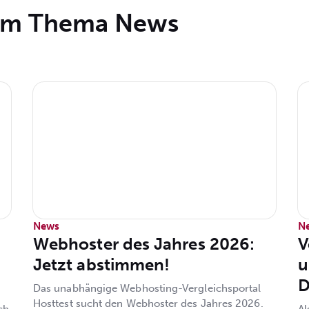
zum Thema
News
News
N
Webhoster des Jahres 2026:
V
Jetzt abstimmen!
u
D
Das unabhängige Webhosting-Vergleichsportal
Hosttest sucht den Webhoster des Jahres 2026.
ch
Al