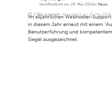
Veröffentlicht am 28. Mai 2026
News
2 Min. Lesezeit
•
Aktualisiert am 28. Mai 2026
Im alljährlichen Webhoster-Support
in diesem Jahr erneut mit einem "A
Benutzerführung und kompetentem 
Siegel ausgezeichnet.