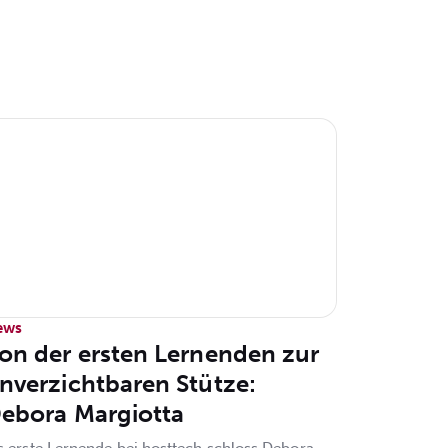
ews
on der ersten Lernenden zur
nverzichtbaren Stütze:
ebora Margiotta
s erste Lernende bei hosttech schloss Debora