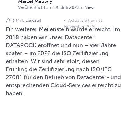
Marcel Meuwly
Veröffentlicht am 19. Juli 2022
News
3 Min. Lesezeit
•
Aktualisiert am 11.
November 2024
Ein weiterer Meilenstein wurde erreicht! Im
2018 haben wir unser Datacenter
DATAROCK eröffnet und nun – vier Jahre
später – im 2022 die ISO Zertifizierung
erhalten. Wir sind sehr stolz, diesen
Frühling die Zertifizierung nach ISO/IEC
27001 für den Betrieb von Datacenter- und
entsprechenden Cloud-Services erreicht zu
haben.