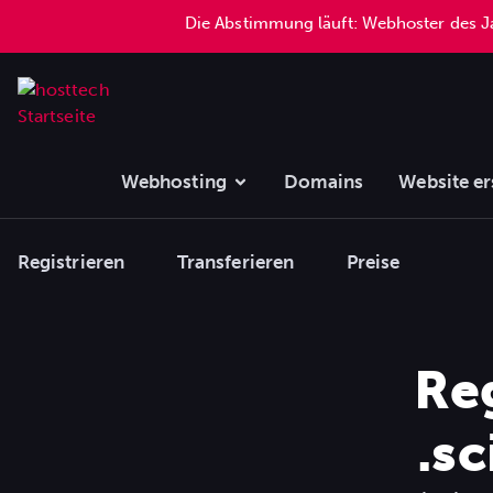
Die Abstimmung läuft: Webhoster des 
Webhosting
Domains
Website er
Registrieren
Transferieren
Preise
Reg
.s