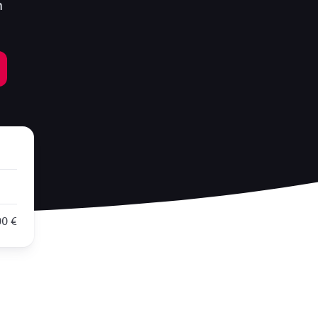
n
00 €