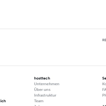
R
hosttech
Se
Unternehmen
K
Über uns
F
Infrastruktur
P
dich
Team