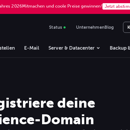
Jahres 2026
Mitmachen und coole Preise gewinnen!
Jetzt absti
Status
Unternehmen
Blog
K
stellen
E-Mail
Server & Datacenter
Backup &
istriere deine
cience
-Domain