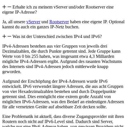
Erhalte ich zu meinem vServer und/oder Rootserver eine
eigene IP-Adresse?
Ja, all unsere
vServer
und
Rootserver
haben eine eigene IP. Optional
kannst du auch ein ganzes IP-Netz buchen.
Was ist der Unterschied zwischen IPv4 und IPv6?
IPv4-Adressen bestehen aus vier Gruppen von jeweils drei
Dezimalzahlen, die durch Punkte getrennt sind. Jede Gruppe kann
Werte von 0 bis 255 haben, was insgesamt etwa 4,3 Milliarden
mögliche IPv4-Adressen ergibt. Aufgrund des rasanten Wachstums
des Internets sind IPv4-Adressen jedoch mittlerweile knapp
geworden.
Aufgrund der Erschöpfung der IPv4-Adressen wurde IPv6
entwickelt. IPv6 verwendet längere Adressen, die aus acht Gruppen
von vier Hexadezimalzahlen bestehen und durch Doppelpunkte
getrennt sind. Dies ermöglicht eine extrem große Anzahl von
möglichen IPv6-Adressen, was den Bedarf an eindeutigen Adressen
für alle vernetzten Geräte auf absehbare Zeit decken sollte.
Eine Problematik ist aktuell, dass diverse Zugangsprovider mit ihren
Routern noch nicht auf IPv6-Level sind. Dadurch sind Server,
welche nur eine IPv6-Adresse haben, von gewissen Providern nicht