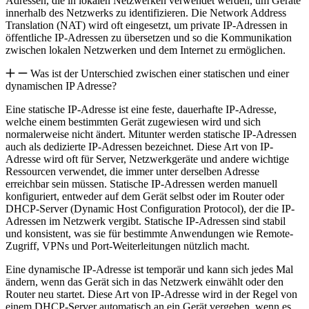
Adressen, die in lokalen Netzwerken verwendet werden, um Geräte
innerhalb des Netzwerks zu identifizieren. Die Network Address
Translation (NAT) wird oft eingesetzt, um private IP-Adressen in
öffentliche IP-Adressen zu übersetzen und so die Kommunikation
zwischen lokalen Netzwerken und dem Internet zu ermöglichen.
Was ist der Unterschied zwischen einer statischen und einer
dynamischen IP Adresse?
Eine statische IP-Adresse ist eine feste, dauerhafte IP-Adresse,
welche einem bestimmten Gerät zugewiesen wird und sich
normalerweise nicht ändert. Mitunter werden statische IP-Adressen
auch als dedizierte IP-Adressen bezeichnet. Diese Art von IP-
Adresse wird oft für Server, Netzwerkgeräte und andere wichtige
Ressourcen verwendet, die immer unter derselben Adresse
erreichbar sein müssen. Statische IP-Adressen werden manuell
konfiguriert, entweder auf dem Gerät selbst oder im Router oder
DHCP-Server (Dynamic Host Configuration Protocol), der die IP-
Adressen im Netzwerk vergibt. Statische IP-Adressen sind stabil
und konsistent, was sie für bestimmte Anwendungen wie Remote-
Zugriff, VPNs und Port-Weiterleitungen nützlich macht.
Eine dynamische IP-Adresse ist temporär und kann sich jedes Mal
ändern, wenn das Gerät sich in das Netzwerk einwählt oder den
Router neu startet. Diese Art von IP-Adresse wird in der Regel von
einem DHCP-Server automatisch an ein Gerät vergeben, wenn es