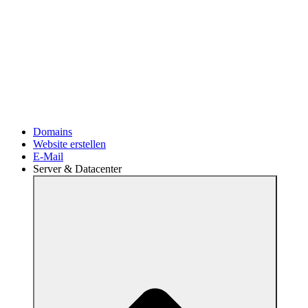
Eigene Website erstellen
Erstelle mit dem Website Creator eine eigene Website mit
wenigen Klicks.
SSL-Zertifikate
Sichere deine Daten und Services durch ein SSL-Zertifikat.
Domains
Website erstellen
E-Mail
Server & Datacenter