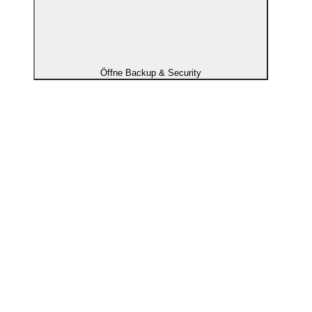
Öffne Backup & Security
Backup
Backup and Protect
Zentrale Datensicherung für maximalen Schutz.
Security
SSL-Zertifikate
Sichere deine Daten und Services durch ein SSL-Zertifikat.
Wird häufig zusammen gekauft