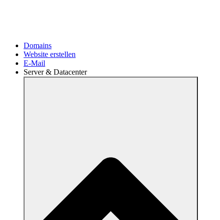
SSL-Zertifikate
Sichere deine Daten und Services durch ein SSL-Zertifikat.
Domains
Website erstellen
E-Mail
Server & Datacenter