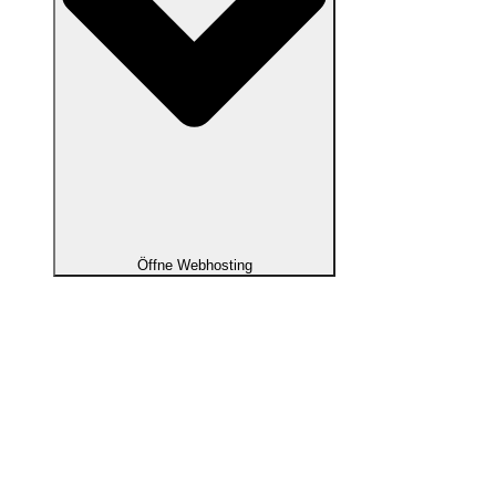
Öffne Webhosting
Webhosting
Webhosting
100% NVMe-Webhosting aus Österreich.
Managed Hosting