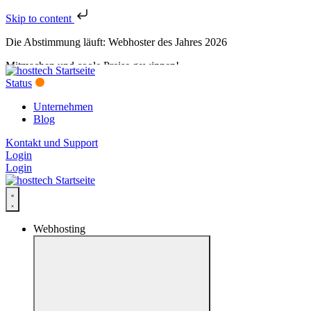
Skip to content
Die Abstimmung läuft: Webhoster des Jahres 2026
Mitmachen und coole Preise gewinnen!
Status
Jetzt abstimmen
Unternehmen
Blog
Kontakt und Support
Login
Login
Webhosting